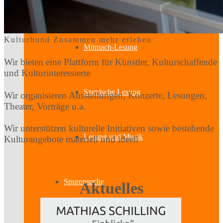
Lesung & Autoren-Lesung
Kulturbund
Zusammen mehr erleben
Mitmach-Lesung
Wir bieten eine Plattform für Künstler, Kulturschaffende
und Kulturinteressierte
Szenische Lesung
Wir organisieren Ausstellungen, Konzerte, Lesungen,
Theater, Vorträge u.a.
Wir unterstützen kulturelle Initiativen sowie bestehende
Lesung und Musik
Kulturangebote materiell und ideell
Spurensuche
Aktuelles