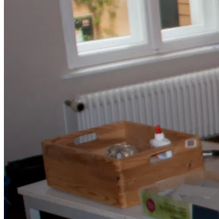
Kabinetttheater
Literatur & Film
Hörspiel
Musik
Literatur