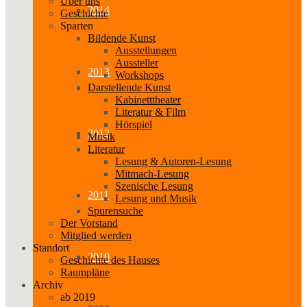
Über uns
2014
Geschichte
Sparten
Bildende Kunst
Ausstellungen
Aussteller
2013
Workshops
Darstellende Kunst
Kabinetttheater
Literatur & Film
Hörspiel
2012
Musik
Literatur
Lesung & Autoren-Lesung
Mitmach-Lesung
Szenische Lesung
2011
Lesung und Musik
Spurensuche
Der Vorstand
Mitglied werden
Standort
2010
Geschichte des Hauses
Raumpläne
Archiv
ab 2019