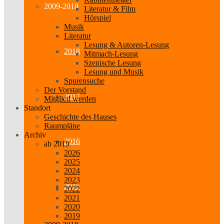
2009-2018
Literatur & Film
Hörspiel
Musik
Literatur
Lesung & Autoren-Lesung
2018
Mitmach-Lesung
Szenische Lesung
Lesung und Musik
Spurensuche
Der Vorstand
2017
Mitglied werden
Standort
Geschichte des Hauses
Raumpläne
Archiv
2016
ab 2019
2026
2025
2024
2023
2015
2022
2021
2020
2019