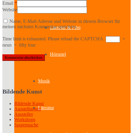
Kabinetttheater
Email
*
Website
Name, E-Mail-Adresse und Website in diesem Browser für
meinen nächsten Kommentar speichern.
Literatur & Film
Time limit is exhausted. Please reload the CAPTCHA.
×
neun
=
fifty four
Hörspiel
Musik
Bildende Kunst
Bildende Kunst
Literatur
Ausstellungen
Aussteller
Workshops
Spurensuche