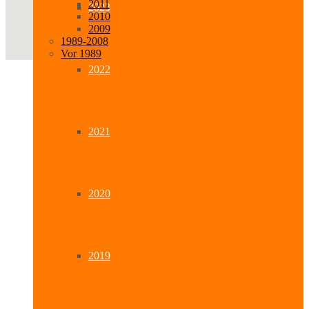
2011
2023
2010
2009
1989-2008
Vor 1989
2022
2021
2020
2019