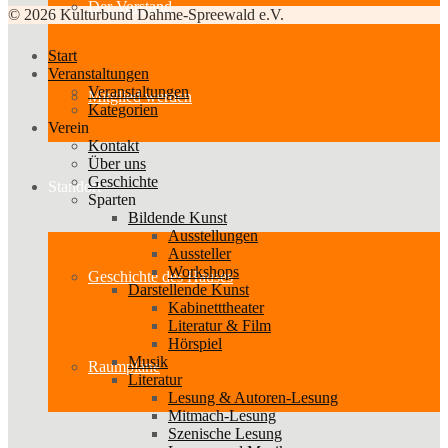
Der Vorstand
© 2026 Kulturbund Dahme-Spreewald e.V.
Start
Veranstaltungen
Veranstaltungen
Mitglied werden
Kategorien
Verein
Kontakt
Über uns
Geschichte
Standort
Sparten
Bildende Kunst
Ausstellungen
Aussteller
Workshops
Geschichte des Hauses
Darstellende Kunst
Kabinetttheater
Literatur & Film
Hörspiel
Musik
Raumpläne
Literatur
Lesung & Autoren-Lesung
Mitmach-Lesung
Szenische Lesung