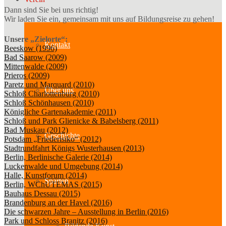
Dann sind Sie bei uns richtig!
Wir laden Sie ein, gemeinsam mit uns auf Bildungsreise zu gehen!
Unsere „Zielorte“:
Kontakt
Beeskow (1996)
Bad Saarow (2009)
Mittenwalde (2009)
Prieros (2009)
Paretz und Marquard (2010)
Über uns
Schloß Charlottenburg (2010)
Schloß Schönhausen (2010)
Königliche Gartenakademie (2011)
Schloß und Park Glienicke & Babelsberg (2011)
Bad Muskau (2012)
Geschichte
Potsdam „Friederisiko“ (2012)
Stadtrundfahrt Königs Wusterhausen (2013)
Berlin, Berlinische Galerie (2014)
Luckenwalde und Umgebung (2014)
Halle, Kunstforum (2014)
Sparten
Berlin, WChUTEMAS (2015)
Bauhaus Dessau (2015)
Brandenburg an der Havel (2016)
Die schwarzen Jahre – Ausstellung in Berlin (2016)
Park und Schloss Branitz (2016)