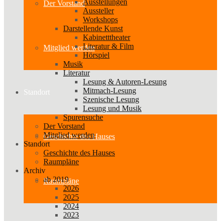
Ausstellungen
Der Vorstand
Aussteller
Workshops
Darstellende Kunst
Kabinetttheater
Literatur & Film
Mitglied werden
Hörspiel
Musik
Literatur
Lesung & Autoren-Lesung
Mitmach-Lesung
Standort
Szenische Lesung
Lesung und Musik
Spurensuche
Der Vorstand
Mitglied werden
Geschichte des Hauses
Standort
Geschichte des Hauses
Raumpläne
Archiv
ab 2019
Raumpläne
2026
2025
2024
2023