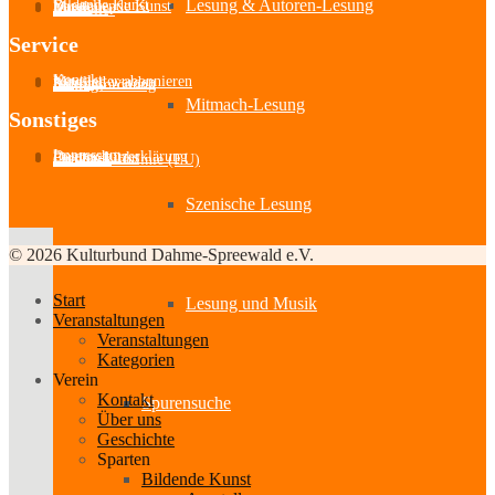
Lesung & Autoren-Lesung
Bildende Kunst
Darstellende Kunst
Musik
Literatur
Aussteller
Service
Kontakt
Newsletter abonnieren
Mitglied werden
Satzung
Beitragsordnung
Mitmach-Lesung
Sonstiges
Impressum
Datenschutzerklärung
Partner-Links
Feedback
Cookie-Richtlinie (EU)
Szenische Lesung
© 2026 Kulturbund Dahme-Spreewald e.V.
Start
Lesung und Musik
Veranstaltungen
Veranstaltungen
Kategorien
Verein
Kontakt
Spurensuche
Über uns
Geschichte
Sparten
Bildende Kunst