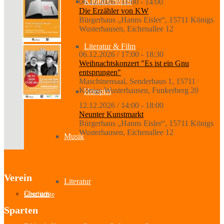
Kabinetttheater
06.12.2026 / 11:00 - 14:00
Die Erzähler von KW
Bürgerhaus „Hanns Eisler“, 15711 Königs
Wusterhausen, Eichenallee 12
Literatur & Film
06.12.2026 / 17:00 - 18:30
Weihnachtskonzert "Es ist ein Gnu
entsprungen"
Maschinensaal, Senderhaus 1, 15711
Königs Wusterhausen, Funkerberg 20
Hörspiel
12.12.2026 / 14:00 - 18:00
Neunter Kunstmarkt
Bürgerhaus „Hanns Eisler“, 15711 Königs
Wusterhausen, Eichenallee 12
Musik
Verein
Literatur
Über uns
Geschichte
Sparten