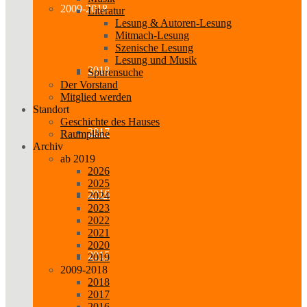
2009-2018
Literatur
Lesung & Autoren-Lesung
Mitmach-Lesung
Szenische Lesung
Lesung und Musik
2018
Spurensuche
Der Vorstand
Mitglied werden
Standort
Geschichte des Hauses
2017
Raumpläne
Archiv
ab 2019
2026
2025
2016
2024
2023
2022
2021
2020
2015
2019
2009-2018
2018
2017
2016