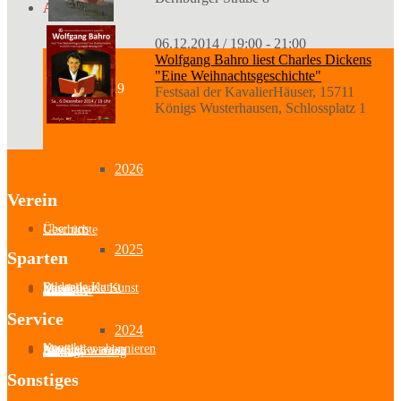
Archiv
06.12.2014 / 19:00 - 21:00
Wolfgang Bahro liest Charles Dickens
"Eine Weihnachtsgeschichte"
ab 2019
Festsaal der KavalierHäuser, 15711
Königs Wusterhausen, Schlossplatz 1
2026
Verein
Über uns
Geschichte
2025
Sparten
Bildende Kunst
Darstellende Kunst
Musik
Literatur
Aussteller
Service
2024
Kontakt
Newsletter abonnieren
Mitglied werden
Satzung
Beitragsordnung
Sonstiges