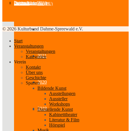
Impressum
2023
Datenschutzerklärung
Partner-Links
Feedback
Cookie-Richtlinie (EU)
© 2026 Kulturbund Dahme-Spreewald e.V.
2022
Start
Veranstaltungen
Veranstaltungen
2021
Kategorien
Verein
Kontakt
Über uns
Geschichte
2020
Sparten
Bildende Kunst
Ausstellungen
Aussteller
Workshops
2019
Darstellende Kunst
Kabinetttheater
Literatur & Film
Hörspiel
Musik