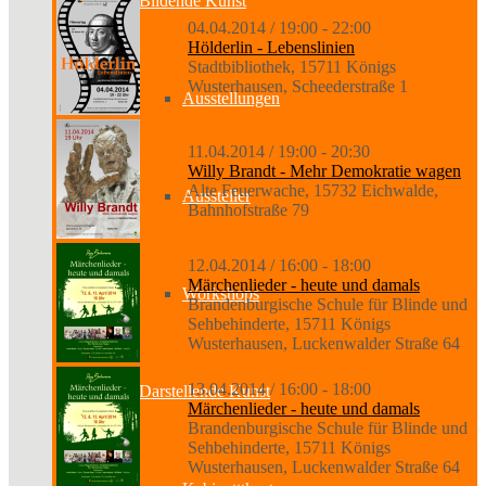
Bildende Kunst
04.04.2014 / 19:00 - 22:00
Hölderlin - Lebenslinien
Stadtbibliothek, 15711 Königs
Wusterhausen, Scheederstraße 1
Ausstellungen
11.04.2014 / 19:00 - 20:30
Willy Brandt - Mehr Demokratie wagen
Alte Feuerwache, 15732 Eichwalde,
Aussteller
Bahnhofstraße 79
12.04.2014 / 16:00 - 18:00
Märchenlieder - heute und damals
Workshops
Brandenburgische Schule für Blinde und
Sehbehinderte, 15711 Königs
Wusterhausen, Luckenwalder Straße 64
13.04.2014 / 16:00 - 18:00
Darstellende Kunst
Märchenlieder - heute und damals
Brandenburgische Schule für Blinde und
Sehbehinderte, 15711 Königs
Wusterhausen, Luckenwalder Straße 64