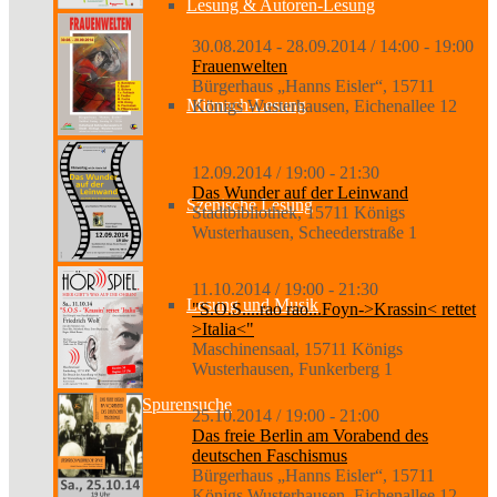
Lesung & Autoren-Lesung
30.08.2014 - 28.09.2014 / 14:00 - 19:00
Frauenwelten
Bürgerhaus „Hanns Eisler“, 15711
Mitmach-Lesung
Königs Wusterhausen, Eichenallee 12
12.09.2014 / 19:00 - 21:30
Das Wunder auf der Leinwand
Szenische Lesung
Stadtbibliothek, 15711 Königs
Wusterhausen, Scheederstraße 1
11.10.2014 / 19:00 - 21:30
Lesung und Musik
"S.O.S....rao rao...Foyn->Krassin< rettet
>Italia<"
Maschinensaal, 15711 Königs
Wusterhausen, Funkerberg 1
Spurensuche
25.10.2014 / 19:00 - 21:00
Das freie Berlin am Vorabend des
deutschen Faschismus
Bürgerhaus „Hanns Eisler“, 15711
Königs Wusterhausen, Eichenallee 12