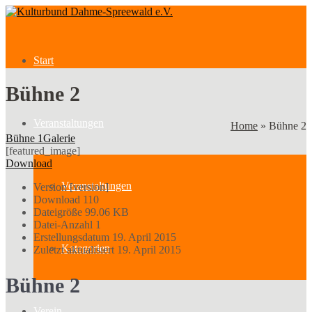
Start
Bühne 2
Veranstaltungen
Home
»
Bühne 2
Bühne 1
Galerie
[featured_image]
Download
Veranstaltungen
Version
[version]
Download
110
Dateigröße
99.06 KB
Datei-Anzahl
1
Erstellungsdatum
19. April 2015
Kategorien
Zuletzt aktualisiert
19. April 2015
Bühne 2
Verein