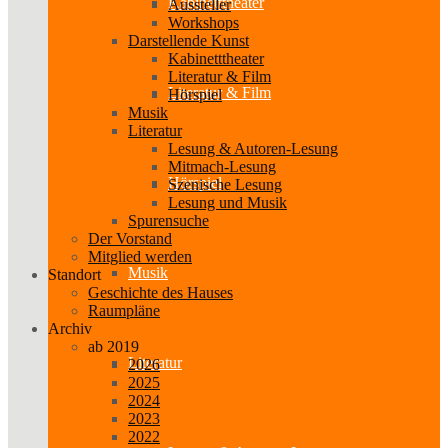
Kabinetttheater
Aussteller
Workshops
Darstellende Kunst
Kabinetttheater
Literatur & Film
Literatur & Film
Hörspiel
Musik
Literatur
Lesung & Autoren-Lesung
Mitmach-Lesung
Hörspiel
Szenische Lesung
Lesung und Musik
Spurensuche
Der Vorstand
Mitglied werden
Musik
Standort
Geschichte des Hauses
Raumpläne
Archiv
ab 2019
Literatur
2026
2025
2024
2023
2022