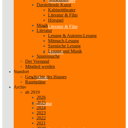
Kabinetttheater
Darstellende Kunst
Kabinetttheater
Literatur & Film
Hörspiel
Musik
Literatur & Film
Literatur
Lesung & Autoren-Lesung
Mitmach-Lesung
Szenische Lesung
Lesung und Musik
Hörspiel
Spurensuche
Der Vorstand
Mitglied werden
Standort
Geschichte des Hauses
Musik
Raumpläne
Archiv
ab 2019
2026
2025
Literatur
2024
2023
2022
2021