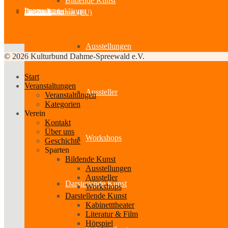
Bildende Kunst
Impressum
Datenschutzerklärung
Partner-Links
Feedback
Cookie-Richtlinie (EU)
Ausstellungen
© 2026 Kulturbund Dahme-Spreewald e.V.
Start
Veranstaltungen
Aussteller
Veranstaltungen
Kategorien
Verein
Kontakt
Über uns
Workshops
Geschichte
Sparten
Bildende Kunst
Ausstellungen
Aussteller
Darstellende Kunst
Workshops
Darstellende Kunst
Kabinetttheater
Literatur & Film
Hörspiel