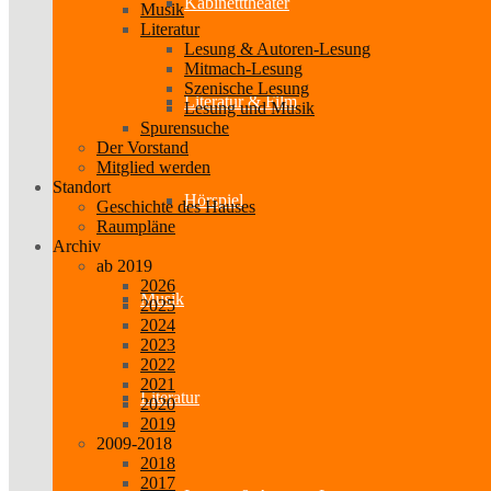
Kabinetttheater
Musik
Literatur
Lesung & Autoren-Lesung
Mitmach-Lesung
Szenische Lesung
Literatur & Film
Lesung und Musik
Spurensuche
Der Vorstand
Mitglied werden
Standort
Hörspiel
Geschichte des Hauses
Raumpläne
Archiv
ab 2019
2026
Musik
2025
2024
2023
2022
2021
Literatur
2020
2019
2009-2018
2018
2017