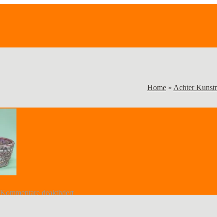
Home
»
Achter Kunst
für
Kommentare deaktiviert
Greg-
2