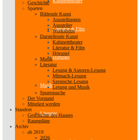
Kabinetttheater
Geschichte
Sparten
Bildende Kunst
Ausstellungen
Aussteller
Literatur & Film
Workshops
Darstellende Kunst
Kabinetttheater
Literatur & Film
Hörspiel
Hörspiel
Musik
Literatur
Lesung & Autoren-Lesung
Mitmach-Lesung
Szenische Lesung
Musik
Lesung und Musik
Spurensuche
Der Vorstand
Mitglied werden
Standort
Literatur
Geschichte des Hauses
Raumpläne
Archiv
ab 2019
2026