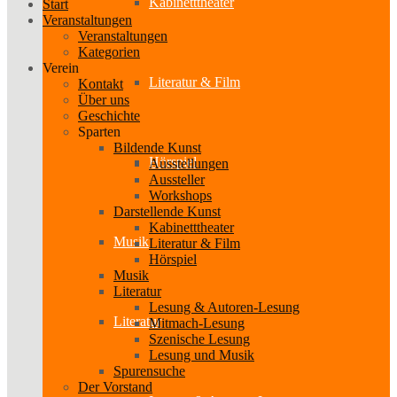
Kabinetttheater
Start
Veranstaltungen
Veranstaltungen
Kategorien
Verein
Literatur & Film
Kontakt
Über uns
Geschichte
Sparten
Bildende Kunst
Hörspiel
Ausstellungen
Aussteller
Workshops
Darstellende Kunst
Kabinetttheater
Musik
Literatur & Film
Hörspiel
Musik
Literatur
Lesung & Autoren-Lesung
Literatur
Mitmach-Lesung
Szenische Lesung
Lesung und Musik
Spurensuche
Der Vorstand