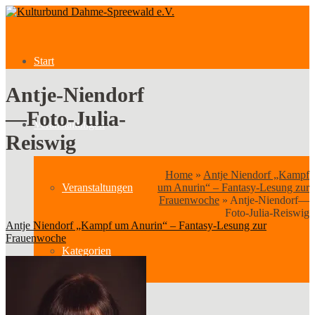
Start
Antje-Niendorf
—Foto-Julia-
Veranstaltungen
Reiswig
Home
»
Antje Niendorf „Kampf
Veranstaltungen
um Anurin“ – Fantasy-Lesung zur
Frauenwoche
»
Antje-Niendorf—
Foto-Julia-Reiswig
Antje Niendorf „Kampf um Anurin“ – Fantasy-Lesung zur
Frauenwoche
Kategorien
Verein