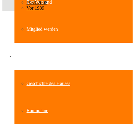
Der Vorstand
1989-2008
Vor 1989
Mitglied werden
Standort
Geschichte des Hauses
Raumpläne