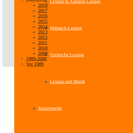
Lesung & Autoren-Lesung
2018
2017
2016
2015
2014
Mitmach-Lesung
2013
2012
2011
2010
2009
Szenische Lesung
1989-2008
Vor 1989
Lesung und Musik
Spurensuche