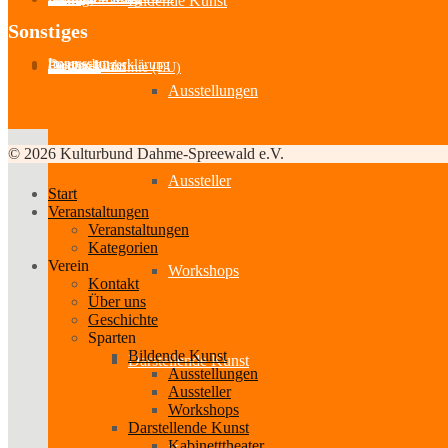
Bildende Kunst
Sonstiges
Impressum
Datenschutzerklärung
Partner-Links
Feedback
Cookie-Richtlinie (EU)
Ausstellungen
© 2026 Kulturbund Dahme-Spreewald e.V.
Aussteller
Start
Veranstaltungen
Veranstaltungen
Kategorien
Verein
Workshops
Kontakt
Über uns
Geschichte
Sparten
Bildende Kunst
Darstellende Kunst
Ausstellungen
Aussteller
Workshops
Darstellende Kunst
Kabinetttheater