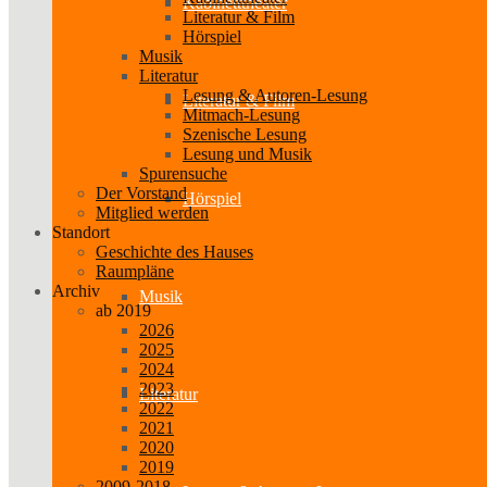
Kabinetttheater
Literatur & Film
Hörspiel
Musik
Literatur
Lesung & Autoren-Lesung
Literatur & Film
Mitmach-Lesung
Szenische Lesung
Lesung und Musik
Spurensuche
Der Vorstand
Hörspiel
Mitglied werden
Standort
Geschichte des Hauses
Raumpläne
Archiv
Musik
ab 2019
2026
2025
2024
2023
Literatur
2022
2021
2020
2019
2009-2018