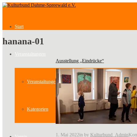
Start
hanana-01
Veranstaltungen
Ausstellung „Eindrücke“
Veranstaltungen
Kategorien
1. Mai 2022
in
by
Kulturbund_Admin
Komm
Verein