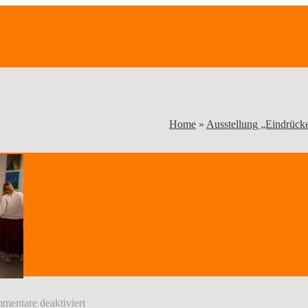
Home
»
Ausstellung „Eindrück
für
entare deaktiviert