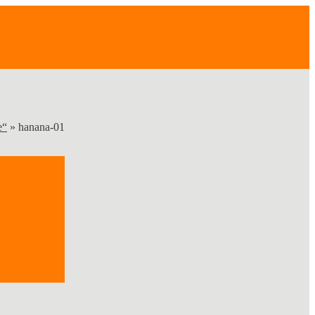
e“
»
hanana-01