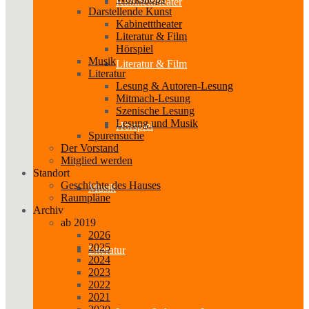
Kabinetttheater
Darstellende Kunst
Kabinetttheater
Literatur & Film
Hörspiel
Musik
Literatur & Film
Literatur
Lesung & Autoren-Lesung
Mitmach-Lesung
Szenische Lesung
Lesung und Musik
Hörspiel
Spurensuche
Der Vorstand
Mitglied werden
Standort
Geschichte des Hauses
Musik
Raumpläne
Archiv
ab 2019
2026
2025
Literatur
2024
2023
2022
2021