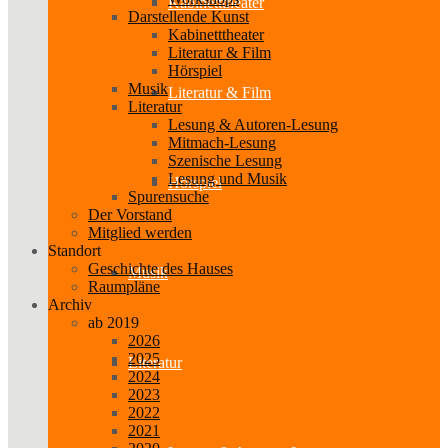
Kabinetttheater
Darstellende Kunst
Kabinetttheater
Literatur & Film
Hörspiel
Musik
Literatur & Film
Literatur
Lesung & Autoren-Lesung
Mitmach-Lesung
Szenische Lesung
Lesung und Musik
Hörspiel
Spurensuche
Der Vorstand
Mitglied werden
Standort
Geschichte des Hauses
Musik
Raumpläne
Archiv
ab 2019
2026
2025
Literatur
2024
2023
2022
2021