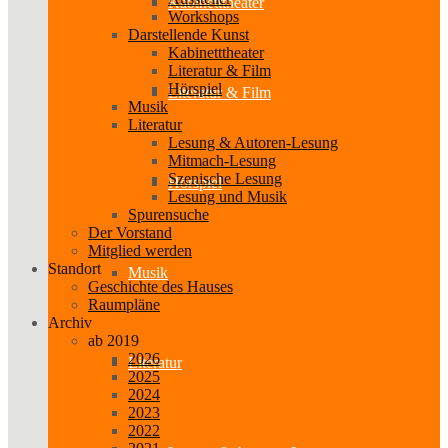
Kabinetttheater
Workshops
Darstellende Kunst
Kabinetttheater
Literatur & Film
Hörspiel
Literatur & Film
Musik
Literatur
Lesung & Autoren-Lesung
Mitmach-Lesung
Szenische Lesung
Hörspiel
Lesung und Musik
Spurensuche
Der Vorstand
Mitglied werden
Standort
Musik
Geschichte des Hauses
Raumpläne
Archiv
ab 2019
2026
Literatur
2025
2024
2023
2022