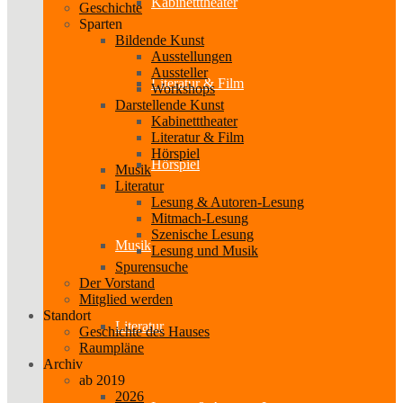
Kabinetttheater
Geschichte
Sparten
Bildende Kunst
Ausstellungen
Aussteller
Literatur & Film
Workshops
Darstellende Kunst
Kabinetttheater
Literatur & Film
Hörspiel
Hörspiel
Musik
Literatur
Lesung & Autoren-Lesung
Mitmach-Lesung
Szenische Lesung
Musik
Lesung und Musik
Spurensuche
Der Vorstand
Mitglied werden
Standort
Literatur
Geschichte des Hauses
Raumpläne
Archiv
ab 2019
2026