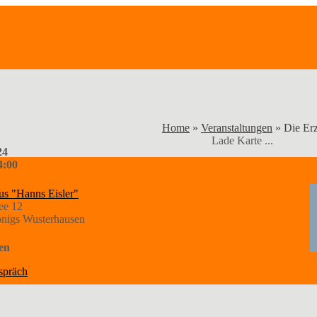
Home
»
Veranstaltungen
»
Die Er
Lade Karte ...
24
4:00
us "Hanns Eisler"
ee 12
nigs Wusterhausen
en
spräch