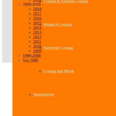
Lesung & Autoren-Lesung
2009-2018
2018
2017
2016
2015
Mitmach-Lesung
2014
2013
2012
2011
2010
Szenische Lesung
2009
1989-2008
Vor 1989
Lesung und Musik
Spurensuche