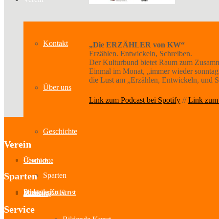
Kontakt
„Die ERZÄHLER von KW“
Erzählen. Entwickeln, Schreiben.
Der Kulturbund bietet Raum zum Zusamme
Einmal im Monat, „immer wieder sonntags“,
die Lust am „Erzählen, Entwickeln, und 
Über uns
Link zum Podcast bei Spotify
//
Link zum 
Geschichte
Verein
Über uns
Geschichte
Sparten
Sparten
Bildende Kunst
Darstellende Kunst
Musik
Literatur
Aussteller
Service