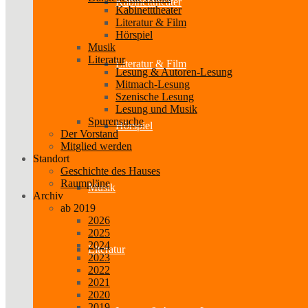
Kabinetttheater
Kabinetttheater
Literatur & Film
Hörspiel
Musik
Literatur
Literatur & Film
Lesung & Autoren-Lesung
Mitmach-Lesung
Szenische Lesung
Lesung und Musik
Spurensuche
Hörspiel
Der Vorstand
Mitglied werden
Standort
Geschichte des Hauses
Raumpläne
Musik
Archiv
ab 2019
2026
2025
2024
Literatur
2023
2022
2021
2020
2019