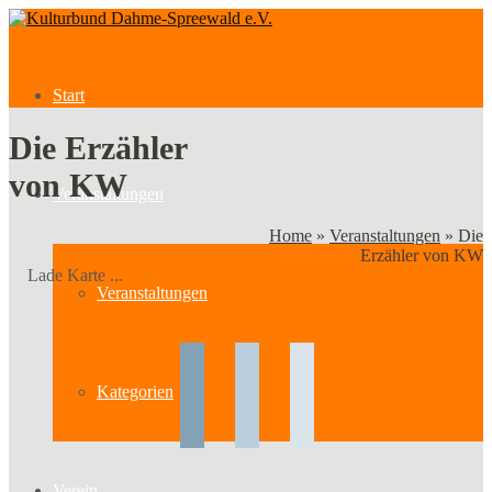
Start
Die Erzähler
von KW
Veranstaltungen
Home
»
Veranstaltungen
»
Die
Erzähler von KW
Lade Karte ...
Veranstaltungen
Kategorien
Verein