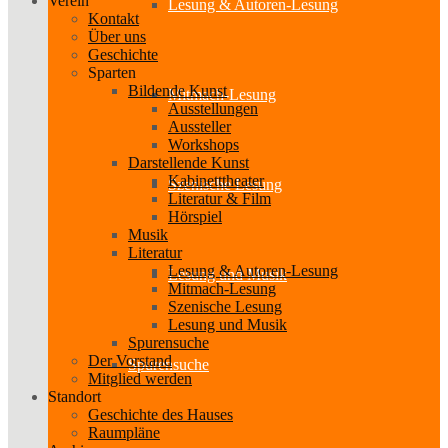
Verein
Lesung & Autoren-Lesung
Kontakt
Über uns
Geschichte
Sparten
Bildende Kunst
Mitmach-Lesung
Ausstellungen
Aussteller
Workshops
Darstellende Kunst
Kabinetttheater
Szenische Lesung
Literatur & Film
Hörspiel
Musik
Literatur
Lesung & Autoren-Lesung
Lesung und Musik
Mitmach-Lesung
Szenische Lesung
Lesung und Musik
Spurensuche
Der Vorstand
Spurensuche
Mitglied werden
Standort
Geschichte des Hauses
Raumpläne