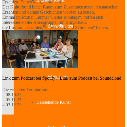
Bildende Kunst
Erzählen. Entwickeln, Schreiben.
Der Kulturbund bietet Raum zum Zusammensitzen, Austauschen,
Erzählen und daraus Geschichten werden zu lassen.
Einmal im Monat, „immer wieder sonntags“, treffen sich
Interessierte aller Altersgruppen im Bürgerhaus,
Ausstellungen
die Lust am „Erzählen, Entwickeln, und Schreiben“ haben.
Aussteller
Workshops
Link zum Podcast bei Spotify
//
Link zum Podcast bei Soundcloud
Die weiteren Termine sind:
– 08.10.23
– 05.11.23
Darstellende Kunst
– 03.12.23