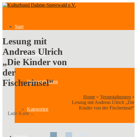
Start
Lesung mit
Andreas Ulrich
Veranstaltungen
„Die Kinder von
der
Fischerinsel“
Veranstaltungen
Home
»
Veranstaltungen
»
Lesung mit Andreas Ulrich „Die
Kinder von der Fischerinsel“
Kategorien
Lade Karte ...
Verein