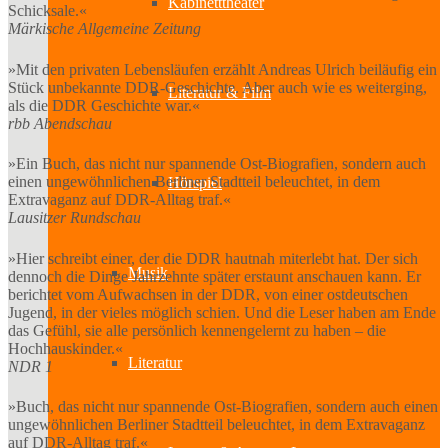
Kabinetttheater
Schicksale.«
Märkische Allgemeine Zeitung
»Mit den privaten Lebensläufen erzählt Andreas Ulrich beiläufig ein
Stück unbekannte DDR-Geschichte. Aber auch wie es weiterging,
Literatur & Film
als die DDR Geschichte war.«
rbb Abendschau
»Ein Buch, das nicht nur spannende Ost-Biografien, sondern auch
einen ungewöhnlichen Berliner Stadtteil beleuchtet, in dem
Hörspiel
Extravaganz auf DDR-Alltag traf.«
Lausitzer Rundschau
»Hier schreibt einer, der die DDR hautnah miterlebt hat. Der sich
Musik
dennoch die Dinge Jahrzehnte später erstaunt anschauen kann. Er
berichtet vom Aufwachsen in der DDR, von einer ostdeutschen
Jugend, in der vieles möglich schien. Und die Leser haben am Ende
das Gefühl, sie alle persönlich kennengelernt zu haben – die
Hochhauskinder.«
Literatur
NDR 1
»Buch, das nicht nur spannende Ost-Biografien, sondern auch einen
ungewöhnlichen Berliner Stadtteil beleuchtet, in dem Extravaganz
auf DDR-Alltag traf.«