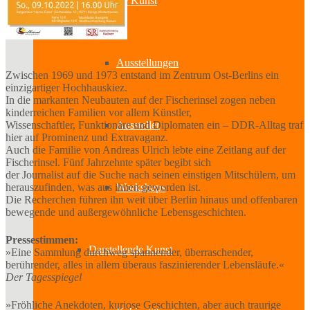
Bildende Kunst
Ausstellungen
Zwischen 1969 und 1973 entstand im Zentrum Ost-Berlins ein
einzigartiger Hochhauskiez.
In die markanten Neubauten auf der Fischerinsel zogen neben
kinderreichen Familien vor allem Künstler,
Wissenschaftler, Funktionäre und Diplomaten ein – DDR-Alltag traf
Aussteller
hier auf Prominenz und Extravaganz.
Auch die Familie von Andreas Ulrich lebte eine Zeitlang auf der
Fischerinsel. Fünf Jahrzehnte später begibt sich
der Journalist auf die Suche nach seinen einstigen Mitschülern, um
herauszufinden, was aus ihnen geworden ist.
Workshops
Die Recherchen führen ihn weit über Berlin hinaus und offenbaren
bewegende und außergewöhnliche Lebensgeschichten.
Pressestimmen:
Darstellende Kunst
»Eine Sammlung durchweg spannender, überraschender,
berührender, alles in allem überaus faszinierender Lebensläufe.«
Der Tagesspiegel
»Fröhliche Anekdoten, kuriose Geschichten, aber auch traurige