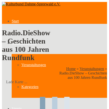
Start
Radio.DieShow
– Geschichten
Veranstaltungen
aus 100 Jahren
Rundfunk
Veranstaltungen
Home
»
Veranstaltungen
»
Radio.DieShow – Geschichten
aus 100 Jahren Rundfunk
Lade Karte ...
Kategorien
Verein