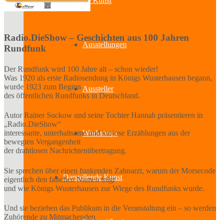
Bildende Kunst
Radio.DieShow – Geschichten aus 100 Jahren
Ausstellungen
Rundfunk
Der Rundfunk wird 100 Jahre alt – schon wieder!
Was 1920 als erste Radiosendung in Königs Wusterhausen begann,
wurde 1923 zum Beginn
Aussteller
des öffentlichen Rundfunks in Deutschland.
Autor Rainer Suckow und seine Tochter Hannah präsentieren in
„Radio.DieShow“
Workshops
interessante, unterhaltsame und kuriose Erzählungen aus der
bewegten Vergangenheit
der drahtlosen Nachrichtenübertragung.
Sie sprechen über einen funkenden Zahnarzt, warum der Morsecode
Darstellende Kunst
eigentlich den falschen Namen trägt
und wie Königs Wusterhausen zur Wiege des Rundfunks wurde.
Und sie beziehen das Publikum in die Veranstaltung ein – so werden
Zuhörende zu Mitmachenden.