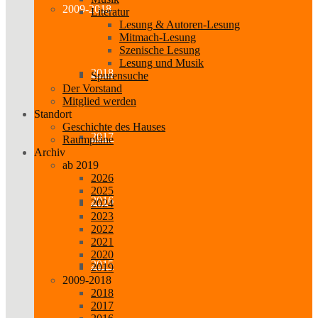
2009-2018
Literatur
Lesung & Autoren-Lesung
Mitmach-Lesung
Szenische Lesung
Lesung und Musik
2018
Spurensuche
Der Vorstand
Mitglied werden
Standort
Geschichte des Hauses
2017
Raumpläne
Archiv
ab 2019
2026
2025
2016
2024
2023
2022
2021
2020
2015
2019
2009-2018
2018
2017