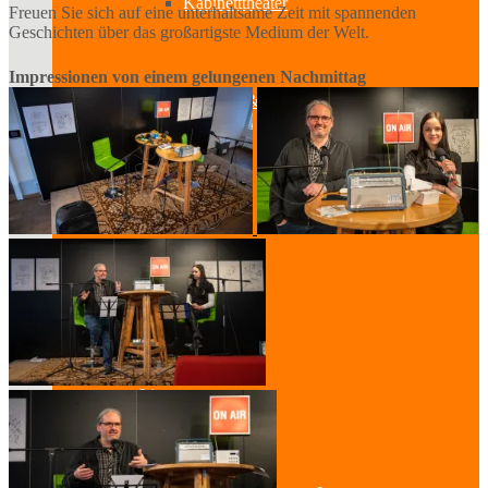
Kabinetttheater
Freuen Sie sich auf eine unterhaltsame Zeit mit spannenden
Geschichten über das großartigste Medium der Welt.
Impressionen von einem gelungenen Nachmittag
Literatur & Film
Hörspiel
Musik
Literatur