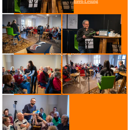
Lesung & Autoren-Lesung
Mitmach-Lesung
Szenische Lesung
Lesung und Musik
Spurensuche