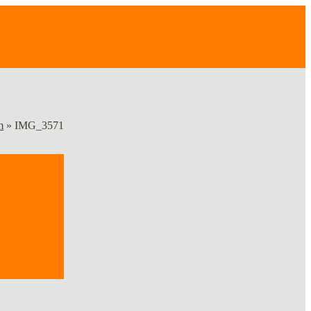
m
»
IMG_3571