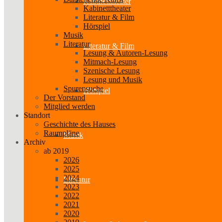
Kabinetttheater
Kabinetttheater
Literatur & Film
Hörspiel
Musik
Literatur
Literatur & Film
Lesung & Autoren-Lesung
Mitmach-Lesung
Szenische Lesung
Lesung und Musik
Spurensuche
Hörspiel
Der Vorstand
Mitglied werden
Standort
Geschichte des Hauses
Raumpläne
Musik
Archiv
ab 2019
2026
2025
2024
Literatur
2023
2022
2021
2020