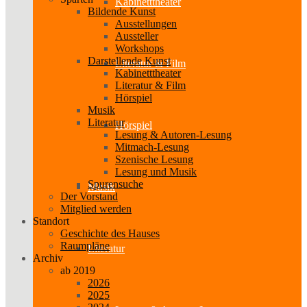
Kabinetttheater
Bildende Kunst
Ausstellungen
Aussteller
Workshops
Darstellende Kunst
Literatur & Film
Kabinetttheater
Literatur & Film
Hörspiel
Musik
Literatur
Hörspiel
Lesung & Autoren-Lesung
Mitmach-Lesung
Szenische Lesung
Lesung und Musik
Spurensuche
Musik
Der Vorstand
Mitglied werden
Standort
Geschichte des Hauses
Raumpläne
Literatur
Archiv
ab 2019
2026
2025