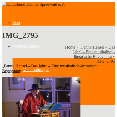
Start
IMG_2795
Veranstaltungen
Home
»
„Fanny Hensel – Das
Jahr“ – Eine musikalisch-
literarische Begegnung
»
IMG_2795
„Fanny Hensel – Das Jahr“ – Eine musikalisch-literarische
Veranstaltungen
Begegnung
Kategorien
Verein