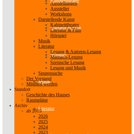
Kabinetttheater
Ausstellungen
Aussteller
Workshops
Darstellende Kunst
Kabinetttheater
Literatur & Film
Literatur & Film
Hörspiel
Musik
Literatur
Lesung & Autoren-Lesung
Hörspiel
Mitmach-Lesung
Szenische Lesung
Lesung und Musik
Spurensuche
Der Vorstand
Musik
Mitglied werden
Standort
Geschichte des Hauses
Raumpläne
Archiv
Literatur
ab 2019
2026
2025
2024
2023