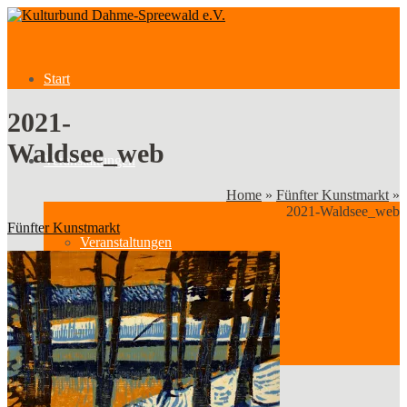
Start
2021-
Waldsee_web
Veranstaltungen
Home
»
Fünfter Kunstmarkt
»
2021-Waldsee_web
Fünfter Kunstmarkt
Veranstaltungen
Kategorien
Verein