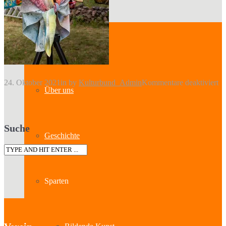
Kontakt
fü
24. Oktober 2021
in
by
Kulturbund_Admin
Kommentare deaktiviert
Über uns
Se
4
Suche
Geschichte
Sparten