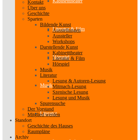
Kabinetttheater
Kontakt
Über uns
Geschichte
Sparten
Bildende Kunst
Literatur & Film
Ausstellungen
Aussteller
Workshops
Darstellende Kunst
Kabinetttheater
Hörspiel
Literatur & Film
Hörspiel
Musik
Literatur
Lesung & Autoren-Lesung
Musik
Mitmach-Lesung
Szenische Lesung
Lesung und Musik
Spurensuche
Der Vorstand
Literatur
Mitglied werden
Standort
Geschichte des Hauses
Raumpläne
Archiv