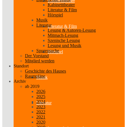
Kabinetttheater
Kabinetttheater
Literatur & Film
Hörspiel
Musik
Literatur
Literatur & Film
Lesung & Autoren-Lesung
Mitmach-Lesung
Szenische Lesung
Lesung und Musik
Spurensuche
Hörspiel
Der Vorstand
Mitglied werden
Standort
Geschichte des Hauses
Raumpläne
Musik
Archiv
ab 2019
2026
2025
2024
Literatur
2023
2022
2021
2020