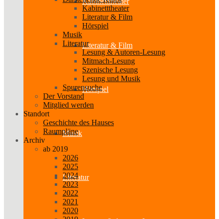
Kabinetttheater
Kabinetttheater
Literatur & Film
Hörspiel
Musik
Literatur
Literatur & Film
Lesung & Autoren-Lesung
Mitmach-Lesung
Szenische Lesung
Lesung und Musik
Spurensuche
Hörspiel
Der Vorstand
Mitglied werden
Standort
Geschichte des Hauses
Raumpläne
Musik
Archiv
ab 2019
2026
2025
2024
Literatur
2023
2022
2021
2020