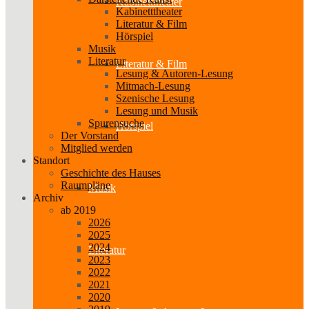
Kabinetttheater
Kabinetttheater
Literatur & Film
Hörspiel
Musik
Literatur
Literatur & Film
Lesung & Autoren-Lesung
Mitmach-Lesung
Szenische Lesung
Lesung und Musik
Spurensuche
Hörspiel
Der Vorstand
Mitglied werden
Standort
Geschichte des Hauses
Raumpläne
Musik
Archiv
ab 2019
2026
2025
2024
Literatur
2023
2022
2021
2020