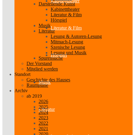
Kabinetttheater
Darstellende Kunst
Kabinetttheater
Literatur & Film
Hörspiel
Musik
Literatur & Film
Literatur
Lesung & Autoren-Lesung
Mitmach-Lesung
Szenische Lesung
Lesung und Musik
Hörspiel
Spurensuche
Der Vorstand
Mitglied werden
Standort
Geschichte des Hauses
Musik
Raumpläne
Archiv
ab 2019
2026
2025
Literatur
2024
2023
2022
2021
2020