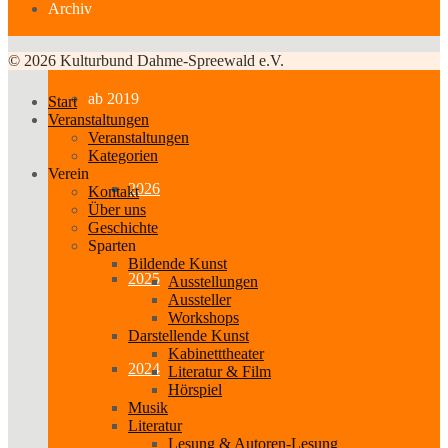
Archiv
© 2026 Kulturbund Dahme-Spreewald e.V.
ab 2019
Start
Veranstaltungen
Veranstaltungen
Kategorien
Verein
2026
Kontakt
Über uns
Geschichte
Sparten
Bildende Kunst
2025
Ausstellungen
Aussteller
Workshops
Darstellende Kunst
Kabinetttheater
2024
Literatur & Film
Hörspiel
Musik
Literatur
Lesung & Autoren-Lesung