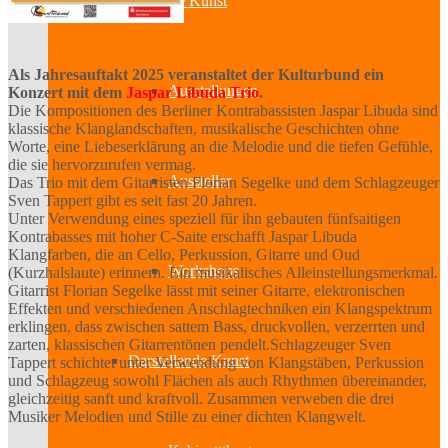
Bildende Kunst
Als Jahresauftakt 2025 veranstaltet der Kulturbund ein
Ausstellungen
Konzert mit dem
Jaspar Libuda Trio
.
Die Kompositionen des Berliner Kontrabassisten Jaspar Libuda sind
klassische Klanglandschaften, musikalische Geschichten ohne
Worte, eine Liebeserklärung an die Melodie und die tiefen Gefühle,
die sie hervorzurufen vermag.
Aussteller
Das Trio mit dem Gitarristen Florian Segelke und dem Schlagzeuger
Sven Tappert gibt es seit fast 20 Jahren.
Unter Verwendung eines speziell für ihn gebauten fünfsaitigen
Kontrabasses mit hoher C-Saite erschafft Jaspar Libuda
Klangfarben, die an Cello, Perkussion, Gitarre und Oud
Workshops
(Kurzhalslaute) erinnern. Ein musikalisches Alleinstellungsmerkmal.
Gitarrist Florian Segelke lässt mit seiner Gitarre, elektronischen
Effekten und verschiedenen Anschlagtechniken ein Klangspektrum
erklingen, dass zwischen sattem Bass, druckvollen, verzerrten und
zarten, klassischen Gitarrentönen pendelt.Schlagzeuger Sven
Darstellende Kunst
Tappert schichtet unter Verwendung von Klangstäben, Perkussion
und Schlagzeug sowohl Flächen als auch Rhythmen übereinander,
gleichzeitig sanft und kraftvoll. Zusammen verweben die drei
Musiker Melodien und Stille zu einer dichten Klangwelt.