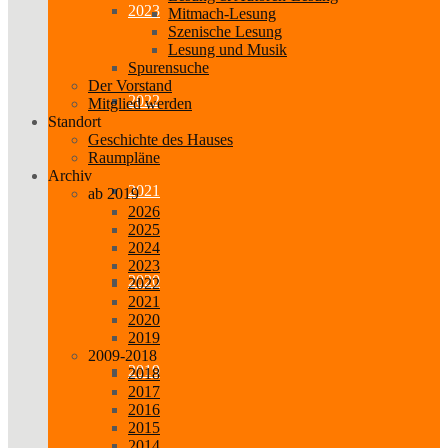
2023
Mitmach-Lesung
Szenische Lesung
Lesung und Musik
Spurensuche
Der Vorstand
2022
Mitglied werden
Standort
Geschichte des Hauses
Raumpläne
Archiv
2021
ab 2019
2026
2025
2024
2023
2020
2022
2021
2020
2019
2009-2018
2019
2018
2017
2016
2015
2014