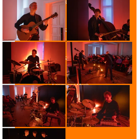
Lesung & Autoren-Lesung
Mitmach-Lesung
Szenische Lesung
Lesung und Musik
Spurensuche