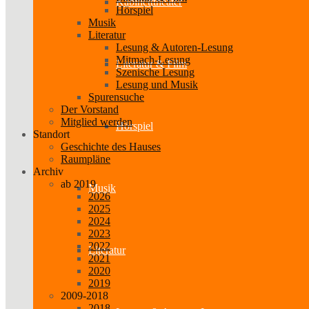
Kabinetttheater
Hörspiel
Musik
Literatur
Lesung & Autoren-Lesung
Mitmach-Lesung
Literatur & Film
Szenische Lesung
Lesung und Musik
Spurensuche
Der Vorstand
Mitglied werden
Hörspiel
Standort
Geschichte des Hauses
Raumpläne
Archiv
ab 2019
Musik
2026
2025
2024
2023
2022
Literatur
2021
2020
2019
2009-2018
2018