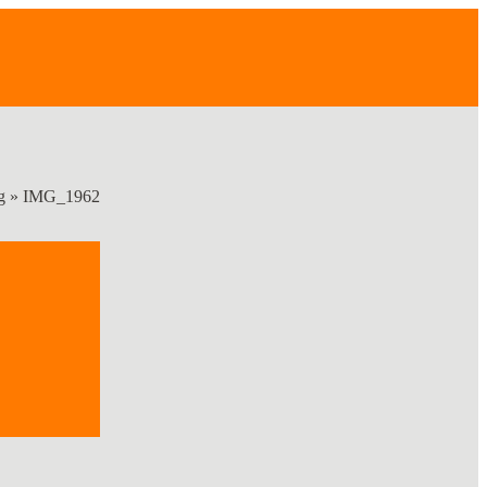
g
»
IMG_1962