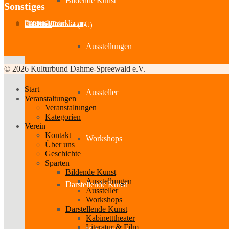
Bildende Kunst
Sonstiges
Impressum
Datenschutzerklärung
Partner-Links
Feedback
Cookie-Richtlinie (EU)
Ausstellungen
© 2026 Kulturbund Dahme-Spreewald e.V.
Start
Aussteller
Veranstaltungen
Veranstaltungen
Kategorien
Verein
Kontakt
Workshops
Über uns
Geschichte
Sparten
Bildende Kunst
Ausstellungen
Darstellende Kunst
Aussteller
Workshops
Darstellende Kunst
Kabinetttheater
Literatur & Film