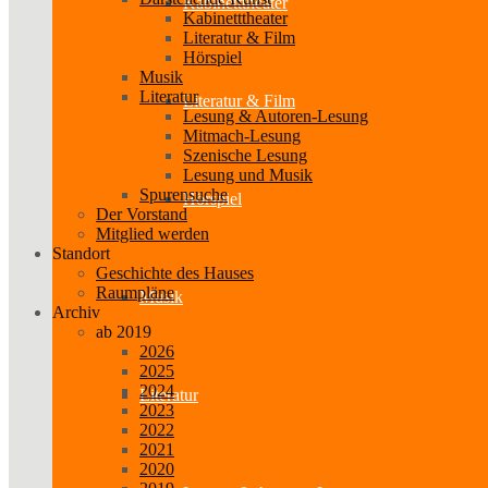
Kabinetttheater
Kabinetttheater
Literatur & Film
Hörspiel
Musik
Literatur
Literatur & Film
Lesung & Autoren-Lesung
Mitmach-Lesung
Szenische Lesung
Lesung und Musik
Spurensuche
Hörspiel
Der Vorstand
Mitglied werden
Standort
Geschichte des Hauses
Raumpläne
Musik
Archiv
ab 2019
2026
2025
2024
Literatur
2023
2022
2021
2020