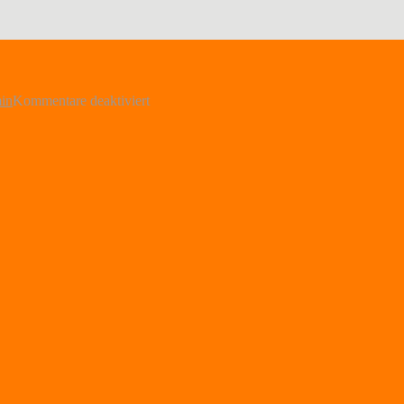
für
in
Kommentare deaktiviert
20241102_154508