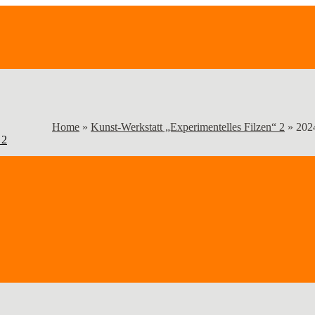
Home
»
Kunst-Werkstatt „Experimentelles Filzen“ 2
»
202
 2