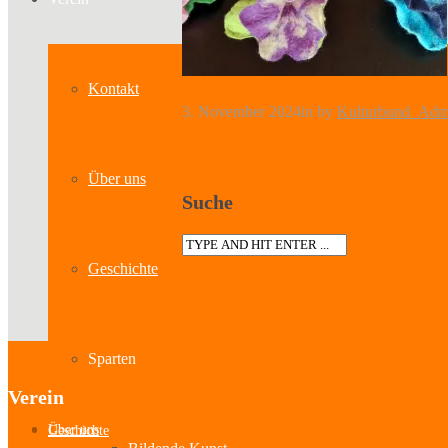
Kontakt
3. November 2024
in
by
Kulturbund_Adm
Über uns
Suche
Geschichte
Sparten
Verein
Über uns
Geschichte