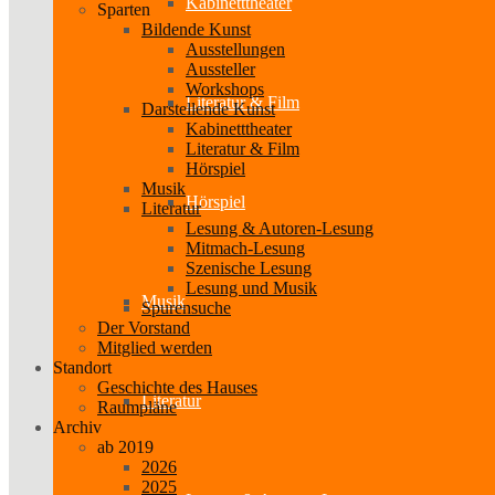
Kabinetttheater
Sparten
Bildende Kunst
Ausstellungen
Aussteller
Workshops
Literatur & Film
Darstellende Kunst
Kabinetttheater
Literatur & Film
Hörspiel
Musik
Hörspiel
Literatur
Lesung & Autoren-Lesung
Mitmach-Lesung
Szenische Lesung
Lesung und Musik
Musik
Spurensuche
Der Vorstand
Mitglied werden
Standort
Geschichte des Hauses
Literatur
Raumpläne
Archiv
ab 2019
2026
2025