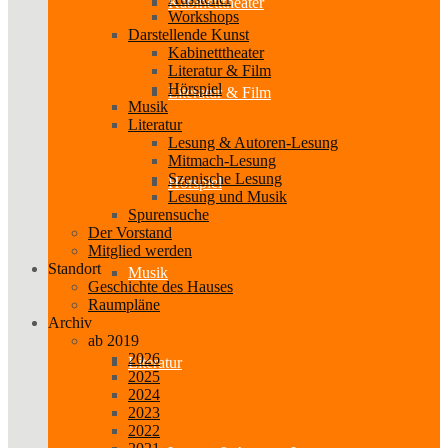
Kabinetttheater
Workshops
Darstellende Kunst
Kabinetttheater
Literatur & Film
Hörspiel
Literatur & Film
Musik
Literatur
Lesung & Autoren-Lesung
Mitmach-Lesung
Szenische Lesung
Hörspiel
Lesung und Musik
Spurensuche
Der Vorstand
Mitglied werden
Standort
Musik
Geschichte des Hauses
Raumpläne
Archiv
ab 2019
2026
Literatur
2025
2024
2023
2022