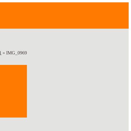
1
»
IMG_0969