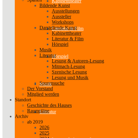
Kabinetttheater
Bildende Kunst
Ausstellungen
Aussteller
Workshops
Darstellende Kunst
Literatur & Film
Kabinetttheater
Literatur & Film
Hörspiel
Musik
Literatur
Hörspiel
Lesung & Autoren-Lesung
Mitmach-Lesung
Szenische Lesung
Lesung und Musik
Spurensuche
Musik
Der Vorstand
Mitglied werden
Standort
Geschichte des Hauses
Raumpläne
Literatur
Archiv
ab 2019
2026
2025