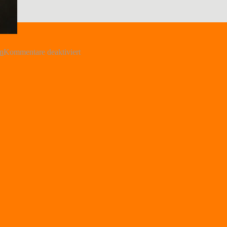
für
n
Kommentare deaktiviert
IMG_0969