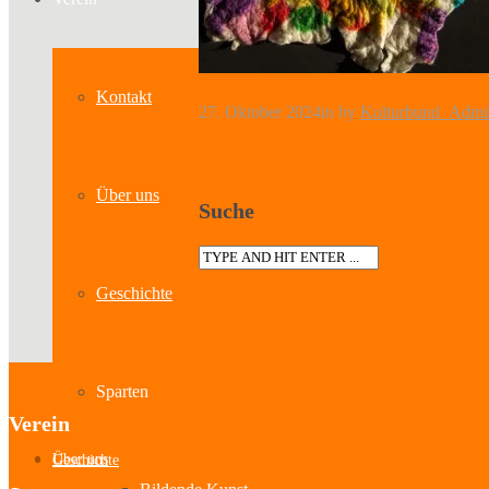
Kontakt
27. Oktober 2024
in
by
Kulturbund_Admi
Über uns
Suche
Geschichte
Sparten
Verein
Über uns
Geschichte