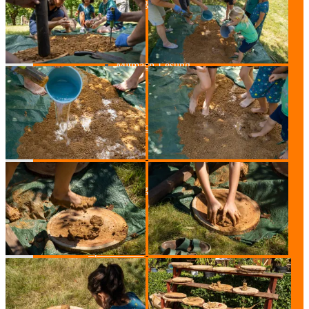
Lesung & Autoren-Lesung
Mitmach-Lesung
Szenische Lesung
Lesung und Musik
Spurensuche