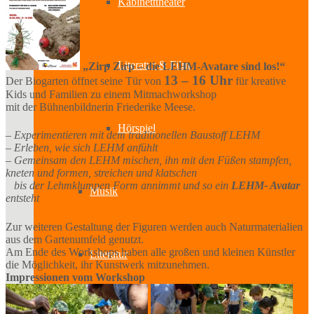
Kabinetttheater
Literatur & Film
„Zirp Zirp – die LEHM-Avatare sind los!“
13 – 16 Uhr
Der Biogarten öffnet seine Tür von
für kreative
Kids und Familien zu einem Mitmachworkshop
mit der Bühnenbildnerin Friederike Meese.
Hörspiel
– Experimentieren mit dem traditionellen Baustoff LEHM
– Erleben, wie sich LEHM anfühlt
– Gemeinsam den LEHM mischen, ihn mit den Füßen stampfen,
kneten und formen, streichen und klatschen
bis der Lehmklumpen Form annimmt und so ein
LEHM- Avatar
Musik
entsteht
Zur weiteren Gestaltung der Figuren werden auch Naturmaterialien
aus dem Gartenumfeld genutzt.
Am Ende des Workshops haben alle großen und kleinen Künstler
Literatur
die Möglichkeit, ihr Kunstwerk mitzunehmen.
Impressionen vom Workshop