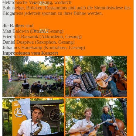
elektronische Verstärkung, wodurch
2023
Bahnsteige, Brücken, Restaurants und auch die Streuobstwiese des
Biogartens jederzeit spontan zu ihrer Bühne werden.
die Railers
sind
2022
Matt Baldwin (Gitarre, Gesang)
Friedrich Bassarak (Akkordeon, Gesang)
Daniel Duspiwa (Saxophon, Gesang)
Johannes Hanekamp (Kontrabass, Gesang)
Impressionen vom Konzert
2021
2020
2019