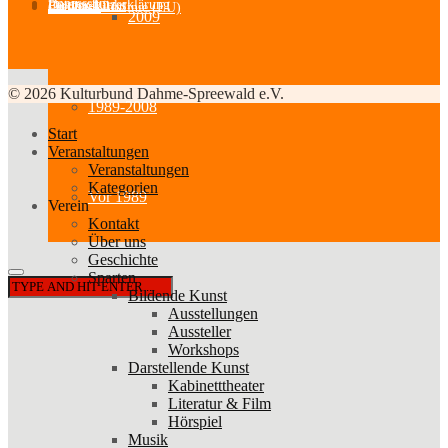
Impressum
Datenschutzerklärung
Partner-Links
Feedback
Cookie-Richtlinie (EU)
2009
© 2026 Kulturbund Dahme-Spreewald e.V.
1989-2008
Start
Veranstaltungen
Veranstaltungen
Kategorien
Vor 1989
Verein
Kontakt
Über uns
Geschichte
Sparten
Bildende Kunst
Ausstellungen
Aussteller
Workshops
Darstellende Kunst
Kabinetttheater
Literatur & Film
Hörspiel
Musik