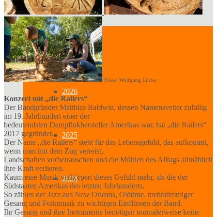
Archiv
ab 2019
Fotos: Wolfgang Lücke
2026
Konzert mit „die Railers“
Der Bandgründer Matthias Baldwin, dessen Namensvetter zufällig
im 19. Jahrhundert einer der
bedeutendsten Dampflokhersteller Amerikas war, hat „die Railers“
2017 gegründet.
2025
Der Name „die Railers“ steht für das Lebensgefühl, das aufkommt,
wenn man mit dem Zug verreist,
Landschaften vorbeirauschen und die Mühlen des Alltags allmählich
ihre Kraft verlieren.
Kaum eine Musik verkörpert dieses Gefühl mehr, als die der
2024
Südstaaten Amerikas des letzten Jahrhunderts.
So zählen der Jazz aus New Orleans, Oldtime, mehrstimmiger
Gesang und Folkmusik zu wichtigen Einflüssen der Band.
Ihr Gesang und ihre Instrumente benötigen normalerweise keine