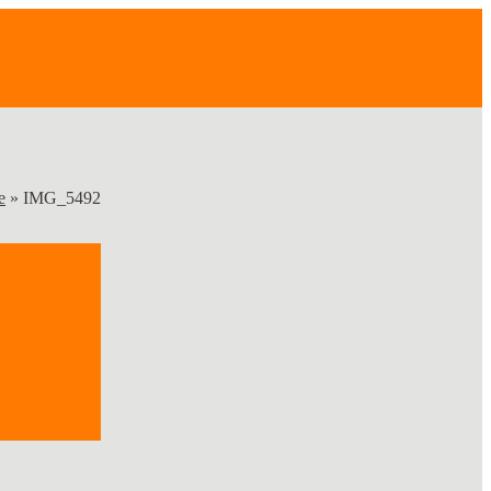
e
»
IMG_5492