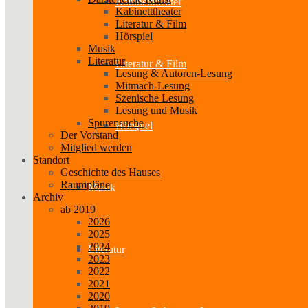
Kabinetttheater
Kabinetttheater
Literatur & Film
Hörspiel
Musik
Literatur
Literatur & Film
Lesung & Autoren-Lesung
Mitmach-Lesung
Szenische Lesung
Lesung und Musik
Spurensuche
Hörspiel
Der Vorstand
Mitglied werden
Standort
Geschichte des Hauses
Raumpläne
Musik
Archiv
ab 2019
2026
2025
2024
Literatur
2023
2022
2021
2020