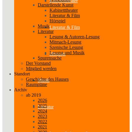
Kabinetttheater
Darstellende Kunst
Kabinetttheater
Literatur & Film
Hörspiel
Musik
Literatur & Film
Literatur
Lesung & Autoren-Lesung
Mitmach-Lesung
Szenische Lesung
Lesung und Musik
Hörspiel
Spurensuche
Der Vorstand
Mitglied werden
Standort
Geschichte des Hauses
Musik
Raumpläne
Archiv
ab 2019
2026
2025
Literatur
2024
2023
2022
2021