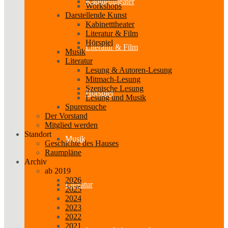
Kabinetttheater
Workshops
Darstellende Kunst
Kabinetttheater
Literatur & Film
Hörspiel
Literatur & Film
Musik
Literatur
Lesung & Autoren-Lesung
Mitmach-Lesung
Szenische Lesung
Hörspiel
Lesung und Musik
Spurensuche
Der Vorstand
Mitglied werden
Standort
Musik
Geschichte des Hauses
Raumpläne
Archiv
ab 2019
2026
Literatur
2025
2024
2023
2022
2021