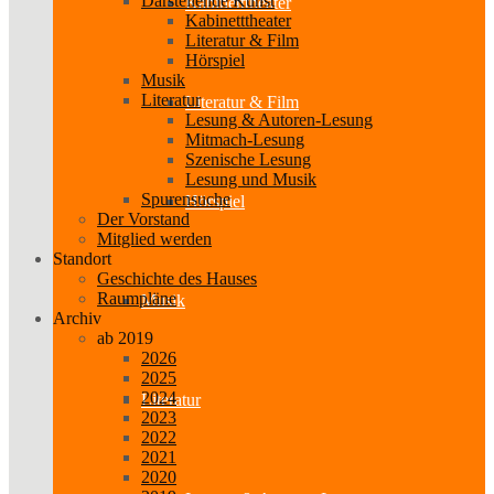
Darstellende Kunst
Kabinetttheater
Kabinetttheater
Literatur & Film
Hörspiel
Musik
Literatur
Literatur & Film
Lesung & Autoren-Lesung
Mitmach-Lesung
Szenische Lesung
Lesung und Musik
Spurensuche
Hörspiel
Der Vorstand
Mitglied werden
Standort
Geschichte des Hauses
Raumpläne
Musik
Archiv
ab 2019
2026
2025
2024
Literatur
2023
2022
2021
2020