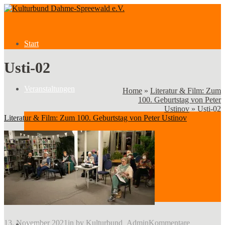
Start
Usti-02
Veranstaltungen
Home
»
Literatur & Film: Zum
100. Geburtstag von Peter
Ustinov
»
Usti-02
Literatur & Film: Zum 100. Geburtstag von Peter Ustinov
Veranstaltungen
Kategorien
13. November 2021
in
by
Kulturbund_Admin
Kommentare
Verein