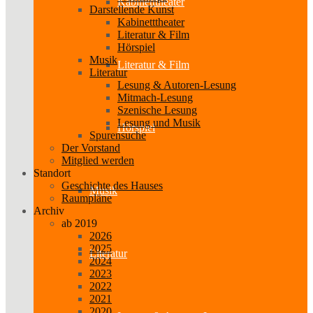
Kabinetttheater
Darstellende Kunst
Kabinetttheater
Literatur & Film
Hörspiel
Musik
Literatur & Film
Literatur
Lesung & Autoren-Lesung
Mitmach-Lesung
Szenische Lesung
Lesung und Musik
Hörspiel
Spurensuche
Der Vorstand
Mitglied werden
Standort
Geschichte des Hauses
Musik
Raumpläne
Archiv
ab 2019
2026
2025
Literatur
2024
2023
2022
2021
2020