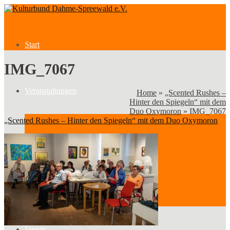
Start
IMG_7067
Veranstaltungen
Home
»
„Scented Rushes –
Hinter den Spiegeln“ mit dem
Duo Oxymoron
»
IMG_7067
„Scented Rushes – Hinter den Spiegeln“ mit dem Duo Oxymoron
Veranstaltungen
Kategorien
Verein