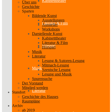
Kabinetttheater
Über uns
Geschichte
Sparten
Bildende Kunst
Ausstellungen
Literatur & Film
Aussteller
Workshops
Darstellende Kunst
Kabinetttheater
Literatur & Film
Hörspiel
Hörspiel
Musik
Literatur
Lesung & Autoren-Lesung
Mitmach-Lesung
Musik
Szenische Lesung
Lesung und Musik
Spurensuche
Der Vorstand
Mitglied werden
Literatur
Standort
Geschichte des Hauses
Raumpläne
Archiv
ab 2019