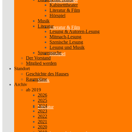
Kabinetttheater
Kabinetttheater
Literatur & Film
Hörspiel
Musik
Literatur
Literatur & Film
Lesung & Autoren-Lesung
Mitmach-Lesung
Szenische Lesung
Lesung und Musik
Spurensuche
Hörspiel
Der Vorstand
Mitglied werden
Standort
Geschichte des Hauses
Raumpläne
Musik
Archiv
ab 2019
2026
2025
2024
Literatur
2023
2022
2021
2020