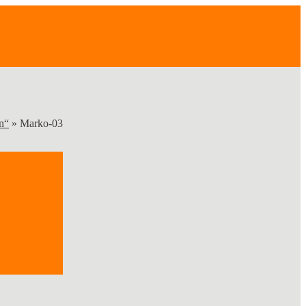
n“
»
Marko-03