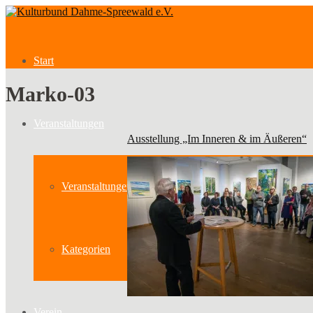
Start
Marko-03
Veranstaltungen
Ausstellung „Im Inneren & im Äußeren“
Veranstaltungen
Kategorien
Verein