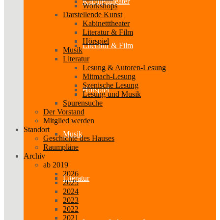
Kabinetttheater
Workshops
Darstellende Kunst
Kabinetttheater
Literatur & Film
Hörspiel
Literatur & Film
Musik
Literatur
Lesung & Autoren-Lesung
Mitmach-Lesung
Szenische Lesung
Hörspiel
Lesung und Musik
Spurensuche
Der Vorstand
Mitglied werden
Standort
Musik
Geschichte des Hauses
Raumpläne
Archiv
ab 2019
2026
Literatur
2025
2024
2023
2022
2021