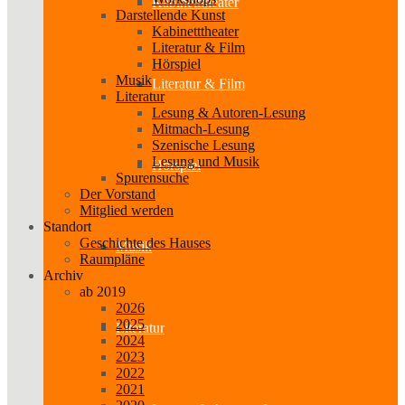
Kabinetttheater
Darstellende Kunst
Kabinetttheater
Literatur & Film
Hörspiel
Musik
Literatur & Film
Literatur
Lesung & Autoren-Lesung
Mitmach-Lesung
Szenische Lesung
Lesung und Musik
Hörspiel
Spurensuche
Der Vorstand
Mitglied werden
Standort
Geschichte des Hauses
Musik
Raumpläne
Archiv
ab 2019
2026
2025
Literatur
2024
2023
2022
2021