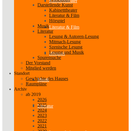
Kabinetttheater
Darstellende Kunst
Kabinetttheater
Literatur & Film
Hörspiel
Musik
Literatur & Film
Literatur
Lesung & Autoren-Lesung
Mitmach-Lesung
Szenische Lesung
Lesung und Musik
Hörspiel
Spurensuche
Der Vorstand
Mitglied werden
Standort
Geschichte des Hauses
Musik
Raumpläne
Archiv
ab 2019
2026
2025
Literatur
2024
2023
2022
2021