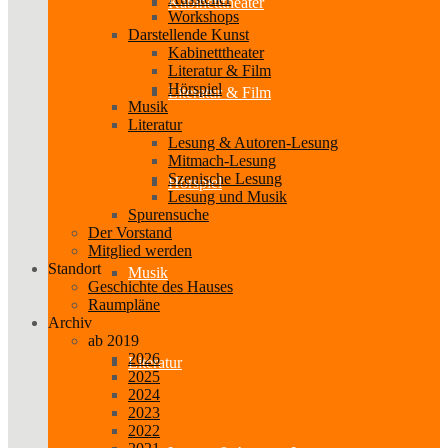
Kabinetttheater
Workshops
Darstellende Kunst
Kabinetttheater
Literatur & Film
Hörspiel
Literatur & Film
Musik
Literatur
Lesung & Autoren-Lesung
Mitmach-Lesung
Szenische Lesung
Hörspiel
Lesung und Musik
Spurensuche
Der Vorstand
Mitglied werden
Standort
Musik
Geschichte des Hauses
Raumpläne
Archiv
ab 2019
2026
Literatur
2025
2024
2023
2022