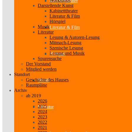
Workshops
Kabinetttheater
Darstellende Kunst
Kabinetttheater
Literatur & Film
Hörspiel
Musik
Literatur & Film
Literatur
Lesung & Autoren-Lesung
Mitmach-Lesung
Szenische Lesung
Lesung und Musik
Hörspiel
Spurensuche
Der Vorstand
Mitglied werden
Standort
Geschichte des Hauses
Musik
Raumpläne
Archiv
ab 2019
2026
2025
Literatur
2024
2023
2022
2021