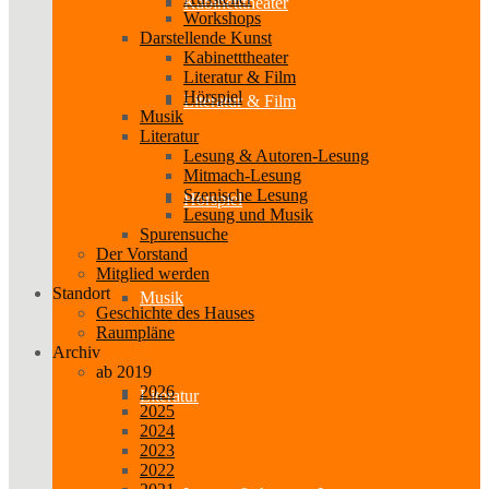
Kabinetttheater
Workshops
Darstellende Kunst
Kabinetttheater
Literatur & Film
Hörspiel
Literatur & Film
Musik
Literatur
Lesung & Autoren-Lesung
Mitmach-Lesung
Szenische Lesung
Hörspiel
Lesung und Musik
Spurensuche
Der Vorstand
Mitglied werden
Standort
Musik
Geschichte des Hauses
Raumpläne
Archiv
ab 2019
2026
Literatur
2025
2024
2023
2022