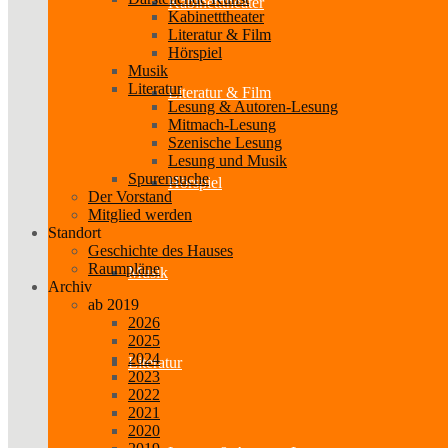
Kabinetttheater
Kabinetttheater
Literatur & Film
Hörspiel
Musik
Literatur
Literatur & Film
Lesung & Autoren-Lesung
Mitmach-Lesung
Szenische Lesung
Lesung und Musik
Spurensuche
Hörspiel
Der Vorstand
Mitglied werden
Standort
Geschichte des Hauses
Raumpläne
Musik
Archiv
ab 2019
2026
2025
2024
Literatur
2023
2022
2021
2020