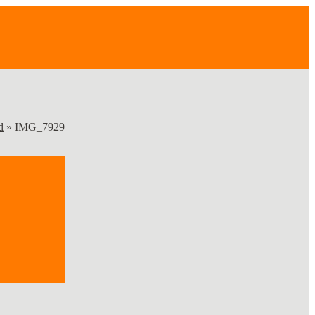
d
»
IMG_7929