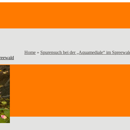
Home
»
Spurensuch bei der „Aquamediale“ im Spreewal
reewald