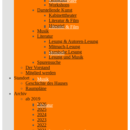
Kabinetttheater
Workshops
Darstellende Kunst
Kabinetttheater
Literatur & Film
Hörspiel
Literatur & Film
Musik
Literatur
Lesung & Autoren-Lesung
Mitmach-Lesung
Szenische Lesung
Hörspiel
Lesung und Musik
Spurensuche
Der Vorstand
Mitglied werden
Standort
Musik
Geschichte des Hauses
Raumpläne
Archiv
ab 2019
2026
Literatur
2025
2024
2023
2022