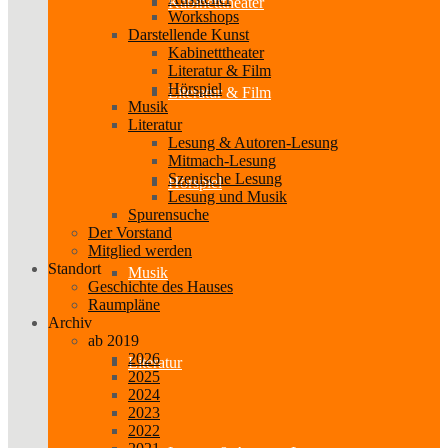
Kabinetttheater
Workshops
Darstellende Kunst
Kabinetttheater
Literatur & Film
Hörspiel
Literatur & Film
Musik
Literatur
Lesung & Autoren-Lesung
Mitmach-Lesung
Szenische Lesung
Hörspiel
Lesung und Musik
Spurensuche
Der Vorstand
Mitglied werden
Standort
Musik
Geschichte des Hauses
Raumpläne
Archiv
ab 2019
2026
Literatur
2025
2024
2023
2022