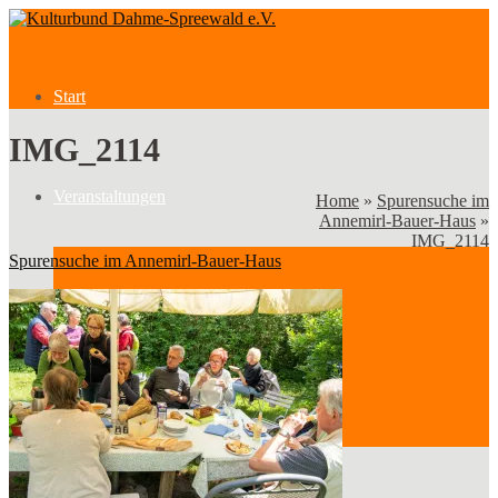
Start
IMG_2114
Veranstaltungen
Home
»
Spurensuche im
Annemirl-Bauer-Haus
»
IMG_2114
Spurensuche im Annemirl-Bauer-Haus
Veranstaltungen
Kategorien
Verein